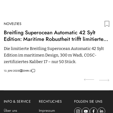
NOVELTIES
N
Breitling Superocean Automatic 42 Sylt
W
Edition: Maritime Robustheit trifft limitierte
F
Exklusivität
Die limitierte Breitling Superocean Automatic 42 Sylt
A
Edition im maritimen Design, 300 m Wadi, COSC-
Co
zertifiziertes Kaliber 17 – nur 50 Stück.
g
13. JUNI 2025
2
MIN.
0
08.
INFO & SERVICE
RECHTLICHES
FOLGEN SIE UNS
Über uns
Impressum