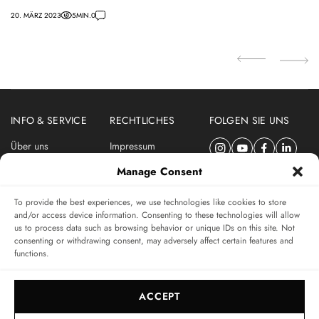
m
20. MÄRZ 2023
5
MIN.
0
24.
INFO & SERVICE
RECHTLICHES
FOLGEN SIE UNS
Über uns
Impressum
Newsletter
Datenschutzerklärung
Manage Consent
Nutzungsbedingungen
To provide the best experiences, we use technologies like cookies to store
ABONNIEREN SIE DEN SWISSWATCHES NEWSLETTER
and/or access device information. Consenting to these technologies will allow
us to process data such as browsing behavior or unique IDs on this site. Not
Das unabhängige Magazin für Uhren-Connaisseurs
consenting or withdrawing consent, may adversely affect certain features and
functions.
SUBSCRIBE
ACCEPT