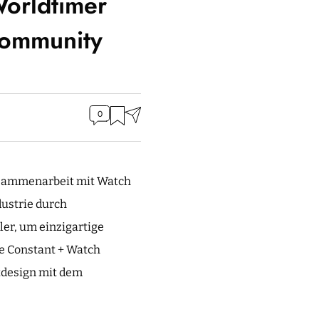
Worldtimer
Community
0
sammenarbeit mit Watch
dustrie durch
er, um einzigartige
e Constant + Watch
ttdesign mit dem