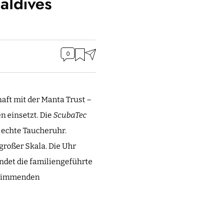
aldives
0
aft mit der Manta Trust –
n einsetzt. Die
ScubaTec
 echte Taucheruhr.
großer Skala. Die Uhr
ndet die familiengeführte
chwimmenden