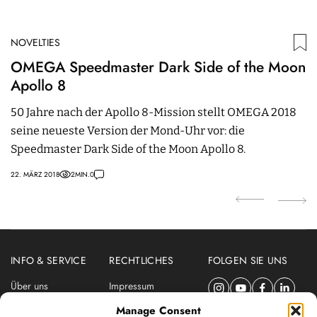
NOVELTIES
N
OMEGA Speedmaster Dark Side of the Moon
W
Apollo 8
M
50 Jahre nach der Apollo 8-Mission stellt OMEGA 2018
D
seine neueste Version der Mond-Uhr vor: die
d
Speedmaster Dark Side of the Moon Apollo 8.
J
22. MÄRZ 2018
2
MIN.
0
24
INFO & SERVICE
RECHTLICHES
FOLGEN SIE UNS
Über uns
Impressum
Newsletter
Datenschutzerklärung
Manage Consent