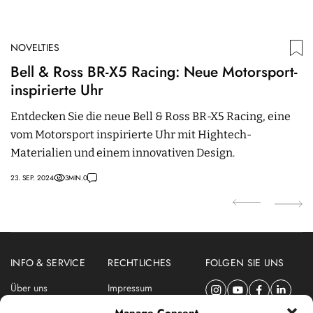
NOVELTIES
N
Bell & Ross BR-X5 Racing: Neue Motorsport-
W
inspirierte Uhr
G
Entdecken Sie die neue Bell & Ross BR-X5 Racing, eine
M
vom Motorsport inspirierte Uhr mit Hightech-
G
Materialien und einem innovativen Design.
M
23. SEP. 2024
3
MIN.
0
01.
INFO & SERVICE
RECHTLICHES
FOLGEN SIE UNS
Über uns
Impressum
Newsletter
Datenschutzerklärung