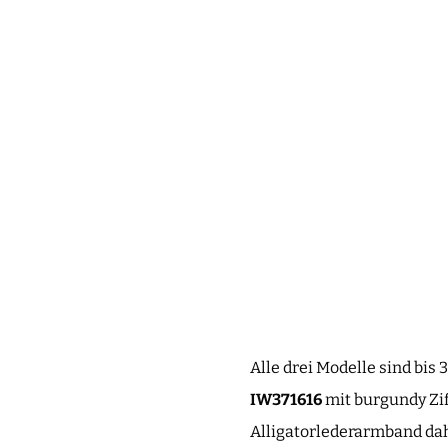
Alle drei Modelle sind bis 
IW371616
mit burgundy Zi
Alligatorlederarmband dahe