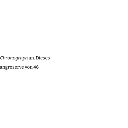
r Chronograph
an. Dieses
angreserve von 46