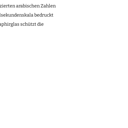
izierten arabischen Zahlen
telsekundenskala bedruckt
aphirglas schützt die