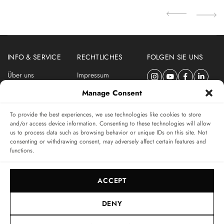
INFO & SERVICE
RECHTLICHES
FOLGEN SIE UNS
Über uns
Impressum
Newsletter
Datenschutzerklärung
Manage Consent
Nutzungsbedingungen
To provide the best experiences, we use technologies like cookies to store
ABONNIEREN SIE DEN SWISSWATCHES NEWSLETTER
and/or access device information. Consenting to these technologies will allow
us to process data such as browsing behavior or unique IDs on this site. Not
Das unabhängige Magazin für Uhren-Connaisseurs
consenting or withdrawing consent, may adversely affect certain features and
functions.
SUBSCRIBE
ACCEPT
DENY