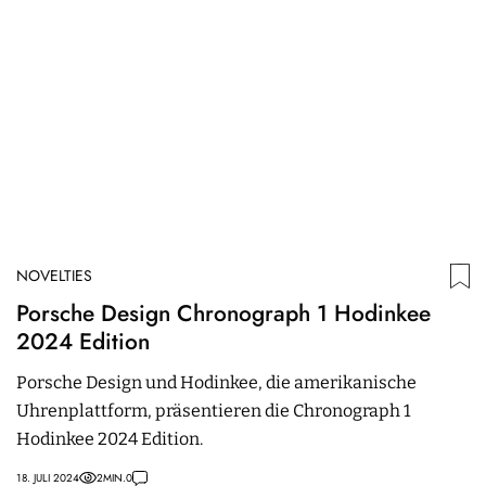
NOVELTIES
N
Porsche Design Chronograph 1 Hodinkee
U
2024 Edition
D
M
Porsche Design und Hodinkee, die amerikanische
Un
Uhrenplattform, präsentieren die Chronograph 1
t
Hodinkee 2024 Edition.
M
18. JULI 2024
2
MIN.
0
15