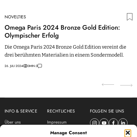
NOVELTIES
N
Omega Paris 2024 Bronze Gold Edition:
A
Olympischer Erfolg
O
U
Die Omega Paris 2024 Bronze Gold Edition vereint die
M
drei berühmten Materialien in einem Sondermodell.
S
ei
26. JULI 2024
3
MIN.
0
24.
INFO & SERVICE
RECHTLICHES
FOLGEN SIE UNS
Über uns
Impressum
Newsletter
Datenschutzerklärung
Manage Consent