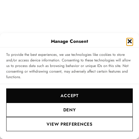
Manage Consent
To provide the best experiences, we use technologies like cookies to store
and/or access device information. Consenting to these technologies will allow
us to process data such as browsing behavior or unique IDs on this site. Not
consenting or withdrawing consent, may adversely affect certain features and
Wie ist Gerald Charles organisiert?
functions.
Wir haben ein Atelier in Genf, das unser Hauptstandort
ACCEPT
ist, und ein zweites Atelier in Lugano, wo die Marke
DENY
ursprünglich gegründet wurde. Denn als Herr Genta
meine Familie um Unterstützung bat, beschlossen wir,
VIEW PREFERENCES
uns in der italienischen Schweiz niederzulassen.