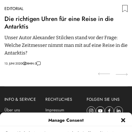
EDITORIAL
ED
Die richtigen Uhren für eine Reise in die
P
Antarktis
R
Unser Autor Alexander Stilcken stand vor der Frage:
W
Welche Zeitmesser nimmt man mit auf eine Reise in die
Ph
Antarktis?
v
13. JUNI 2020
8
MIN.
0
18.
INFO & SERVICE
RECHTLICHES
FOLGEN SIE UNS
Über uns
Impressum
Newsletter
Datenschutzerklärung
Manage Consent
Nutzungsbedingungen