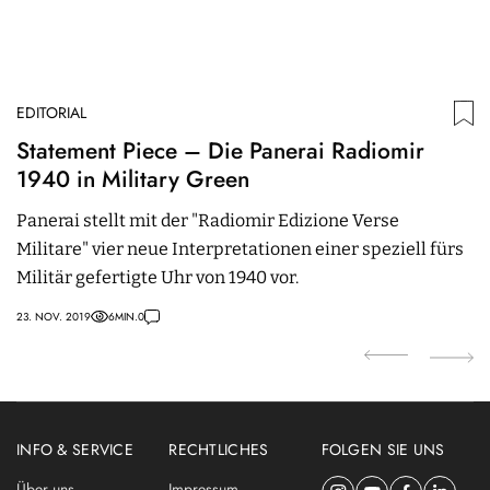
EDITORIAL
ED
Statement Piece – Die Panerai Radiomir
P
1940 in Military Green
1
s
Panerai stellt mit der "Radiomir Edizione Verse
5
Militare" vier neue Interpretationen einer speziell fürs
p
Militär gefertigte Uhr von 1940 vor.
Al
23. NOV. 2019
6
MIN.
0
18.
INFO & SERVICE
RECHTLICHES
FOLGEN SIE UNS
Über uns
Impressum