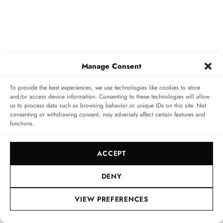
Manage Consent
To provide the best experiences, we use technologies like cookies to store
and/or access device information. Consenting to these technologies will allow
us to process data such as browsing behavior or unique IDs on this site. Not
consenting or withdrawing consent, may adversely affect certain features and
functions.
ACCEPT
Nicht nur sind beide Uhrwerke mit einer
DENY
Magnetfeldresistenz von bis zu 15.000 Gauß um ein
VIEW PREFERENCES
Vielfaches antimagnetischer als das
Handaufzugskaliber der CK 2914, das 1.000 Gauß