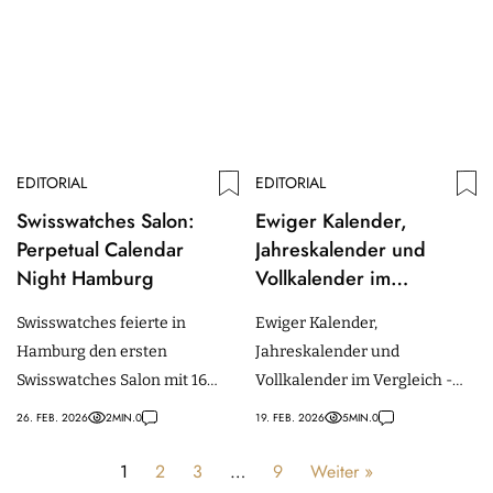
vereint werden.
EDITORIAL
EDITORIAL
Swisswatches Salon:
Ewiger Kalender,
Perpetual Calendar
Jahreskalender und
Night Hamburg
Vollkalender im
Vergleich
Swisswatches feierte in
Ewiger Kalender,
Hamburg den ersten
Jahreskalender und
Swisswatches Salon mit 16
Vollkalender im Vergleich -
Uhren-Enthusiasten im Jin
Unterschiede, Funktion &
26. FEB. 2026
2
MIN.
0
19. FEB. 2026
5
MIN.
0
Gui "Mirror Chamber" in
Korrekturbedarf im Alltag
Hamburg.
erklärt, inkl. Pflege-Tipps.
1
2
3
…
9
Weiter »