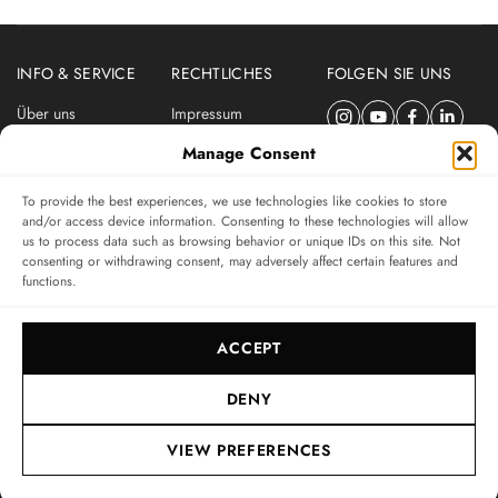
INFO & SERVICE
RECHTLICHES
FOLGEN SIE UNS
Über uns
Impressum
Newsletter
Datenschutzerklärung
Manage Consent
Nutzungsbedingungen
To provide the best experiences, we use technologies like cookies to store
ABONNIEREN SIE DEN SWISSWATCHES NEWSLETTER
and/or access device information. Consenting to these technologies will allow
us to process data such as browsing behavior or unique IDs on this site. Not
Das unabhängige Magazin für Uhren-Connaisseurs
consenting or withdrawing consent, may adversely affect certain features and
functions.
SUBSCRIBE
ACCEPT
DENY
VIEW PREFERENCES
© 2017-2026, SWISSWATCHES MEDIA GMBH