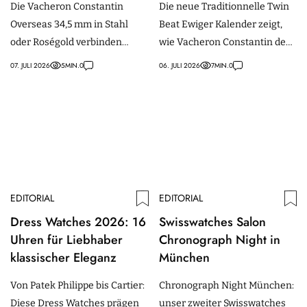
Die Vacheron Constantin
Die neue Traditionnelle Twin
und Gold
Overseas 34,5 mm in Stahl
Beat Ewiger Kalender zeigt,
oder Roségold verbinden
wie Vacheron Constantin den
Manufakturkaliber,
ewigen Kalender mit 70 Tagen
07. JULI 2026
5
MIN.
0
06. JULI 2026
7
MIN.
0
Wechselarmbänder &
Gangreserve
raffinierte Lackzifferblätter.
weiterentwickelt.
EDITORIAL
EDITORIAL
Dress Watches 2026: 16
Swisswatches Salon
Uhren für Liebhaber
Chronograph Night in
klassischer Eleganz
München
Von Patek Philippe bis Cartier:
Chronograph Night München:
Diese Dress Watches prägen
unser zweiter Swisswatches