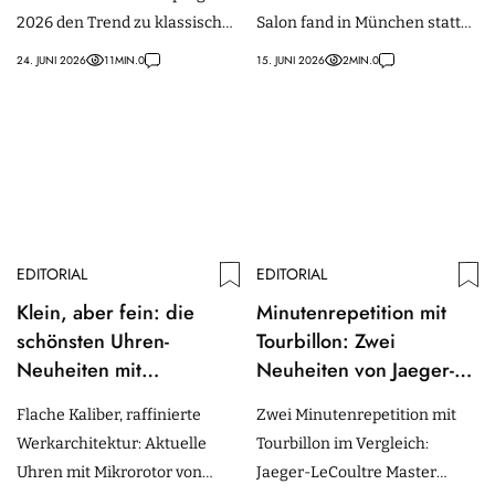
2026 den Trend zu klassischer
Salon fand in München statt
Eleganz, Vintage-Codes und
und widmete sich der
24. JUNI 2026
11
MIN.
0
15. JUNI 2026
2
MIN.
0
stilvollem Understatement.
Chronographen Komplikation.
EDITORIAL
EDITORIAL
Klein, aber fein: die
Minutenrepetition mit
schönsten Uhren-
Tourbillon: Zwei
Neuheiten mit
Neuheiten von Jaeger-
Mikrorotor
LeCoultre und Vacheron
Flache Kaliber, raffinierte
Zwei Minutenrepetition mit
Constantin, die um jeden
Werkarchitektur: Aktuelle
Tourbillon im Vergleich:
Millimeter kämpfen
Uhren mit Mikrorotor von
Jaeger-LeCoultre Master