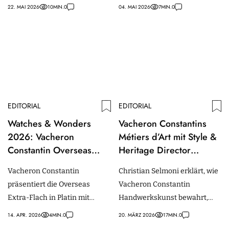
Bulgari, Chopard, Patek
Hybris Mechanica Ultra Thin
22. MAI 2026
10
MIN.
0
04. MAI 2026
7
MIN.
0
Philippe & Co. - spannendsten
Minute Repeater und
Neuheiten 2026.
Vacheron Constantin Les
Cabinotiers Minutenrepetition
Tourbillon Skelett.
EDITORIAL
EDITORIAL
Watches & Wonders
Vacheron Constantins
2026: Vacheron
Métiers d’Art mit Style &
Constantin Overseas
Heritage Director
Automatik Extra-Flach mit
Christian Selmoni
Vacheron Constantin
Christian Selmoni erklärt, wie
neuem Werk
präsentiert die Overseas
Vacheron Constantin
Extra-Flach in Platin mit
Handwerkskunst bewahrt,
ihrem neuen Kaliber 2550 und
indem Tradition, Innovation
14. APR. 2026
4
MIN.
0
20. MÄRZ 2026
17
MIN.
0
80 Stunden Gangreserve.
und zurückhaltendes Design