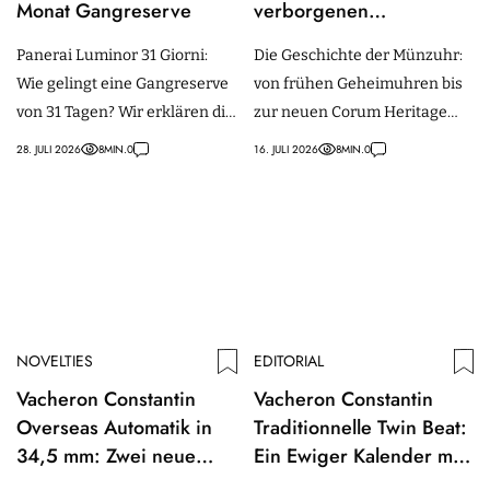
Monat Gangreserve
verborgenen
Zeitmessern zur Corum
Panerai Luminor 31 Giorni:
Die Geschichte der Münzuhr:
Coin Watch
Wie gelingt eine Gangreserve
von frühen Geheimuhren bis
von 31 Tagen? Wir erklären die
zur neuen Corum Heritage
Technik & vergleichen sie mit
Coin Kollektion anlässlich des
28. JULI 2026
8
MIN.
0
16. JULI 2026
8
MIN.
0
Langläufern von A. Lange &
250-jährigen Bestehens der
Söhne, Hublot & Vacheron.
USA.
NOVELTIES
EDITORIAL
Vacheron Constantin
Vacheron Constantin
Overseas Automatik in
Traditionnelle Twin Beat:
34,5 mm: Zwei neue
Ein Ewiger Kalender mit
Modelle in Burgunderrot
70 Tagen Gangreserve