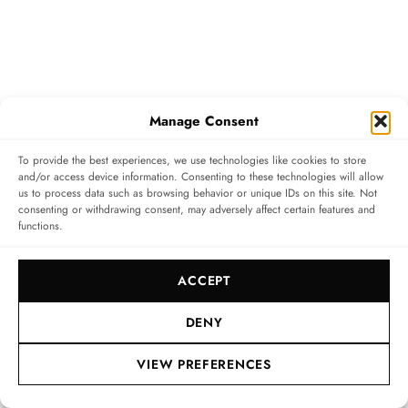
Manage Consent
To provide the best experiences, we use technologies like cookies to store
and/or access device information. Consenting to these technologies will allow
us to process data such as browsing behavior or unique IDs on this site. Not
consenting or withdrawing consent, may adversely affect certain features and
functions.
ACCEPT
Das gesamte Prüfverfahren ist standardisiert und
DENY
umfasst statische Uhrwerkstests in fünf Positionen und
bei drei Temperaturen (8 °C, 23 °C, 38 °C). Anschließend
VIEW PREFERENCES
werden die Uhrwerke täglich erneut überprüft, um