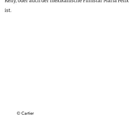
Kelly, oder auch der mexikanische Filmstar Maria Félix
ist.
© Cartier