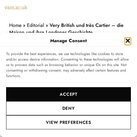
vam.ac.uk
Home
»
Editorial
»
Very British und très Cartier – die
Maison und ihre Londoner Geschichte
Manage Consent
To provide the best experiences, we use technologies like cookies to store
and/or access device information. Consenting to these technologies will allow
us to process data such as browsing behavior or unique IDs on this site. Not
Anmelden
consenting or withdrawing consent, may adversely affect certain features and
functions.
Bitte logge dich ein, um zu kommentieren
ACCEPT
0
COMMENTS
DENY
VIEW PREFERENCES