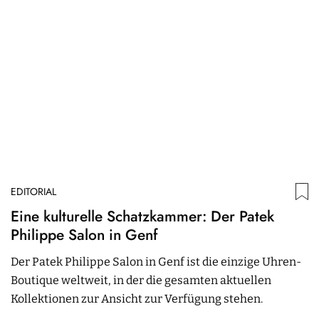
EDITORIAL
ED
Eine kulturelle Schatzkammer: Der Patek
I
Philippe Salon in Genf
F
V
Der Patek Philippe Salon in Genf ist die einzige Uhren-
M
Boutique weltweit, in der die gesamten aktuellen
B
Kollektionen zur Ansicht zur Verfügung stehen.
V