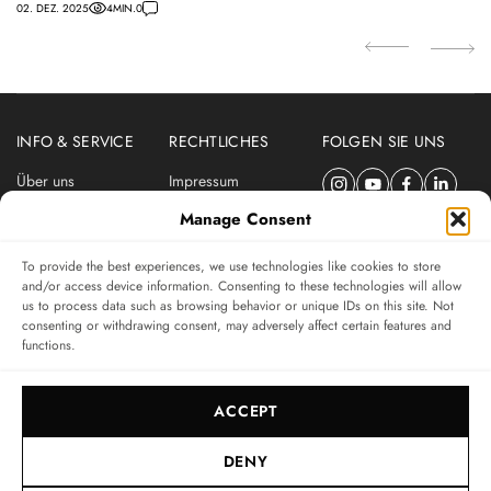
02. DEZ. 2025
4
MIN.
0
27.
INFO & SERVICE
RECHTLICHES
FOLGEN SIE UNS
Über uns
Impressum
Newsletter
Datenschutzerklärung
Manage Consent
Nutzungsbedingungen
To provide the best experiences, we use technologies like cookies to store
ABONNIEREN SIE DEN SWISSWATCHES NEWSLETTER
and/or access device information. Consenting to these technologies will allow
us to process data such as browsing behavior or unique IDs on this site. Not
Das unabhängige Magazin für Uhren-Connaisseurs
consenting or withdrawing consent, may adversely affect certain features and
functions.
SUBSCRIBE
ACCEPT
DENY