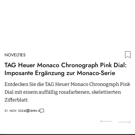
NOVELTIES
N
TAG Heuer Monaco Chronograph Pink Dial:
C
Imposante Ergänzung zur Monaco-Serie
M
Entdecken Sie die TAG Heuer Monaco Chronograph Pink
D
Dial mit einem auffällig rosafarbenen, skelettierten
d
Zifferblatt.
i
21. NOV. 2024
3
MIN.
0
17.