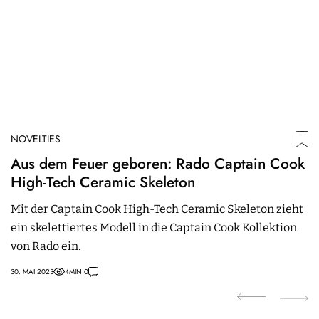
NOVELTIES
N
Aus dem Feuer geboren: Rado Captain Cook
T
High-Tech Ceramic Skeleton
m
Mit der Captain Cook High-Tech Ceramic Skeleton zieht
M
ein skelettiertes Modell in die Captain Cook Kollektion
R
von Rado ein.
a
30. MAI 2023
4
MIN.
0
03