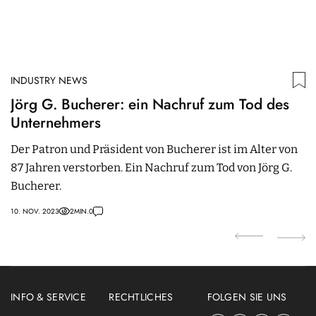
INDUSTRY NEWS
I
Jörg G. Bucherer: ein Nachruf zum Tod des
S
Unternehmers
I
Der Patron und Präsident von Bucherer ist im Alter von
Vo
87 Jahren verstorben. Ein Nachruf zum Tod von Jörg G.
S
Bucherer.
U
e
10. NOV. 2023
2
MIN.
0
17.
INFO & SERVICE
RECHTLICHES
FOLGEN SIE UNS