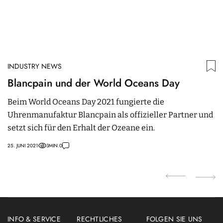
INDUSTRY NEWS
I
Blancpain und der World Oceans Day
G
S
Beim World Oceans Day 2021 fungierte die
J
Uhrenmanufaktur Blancpain als offizieller Partner und
D
setzt sich für den Erhalt der Ozeane ein.
S
L
25. JUNI 2021
3
MIN.
0
28
INFO & SERVICE
RECHTLICHES
FOLGEN SIE UNS