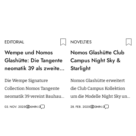
EDITORIAL
NOVELTIES
Wempe und Nomos
Nomos Glashütte Club
Glashütte: Die Tangente
Campus Night Sky &
neomatik 39 als zweites
Starlight
Kapitel der Signature
Die Wempe Signature
Nomos Glashütte erweitert
Collection
Collection Nomos Tangente
die Club Campus Kollektion
neomatik 39 vereint Bauhaus-
um die Modelle Night Sky und
Design mit platingrauer
Starlight mit kräftigen Farben.
03. NOV. 2025
6
MIN.
0
28. FEB. 2025
3
MIN.
0
Eleganz – limitiert auf 100
Stück.