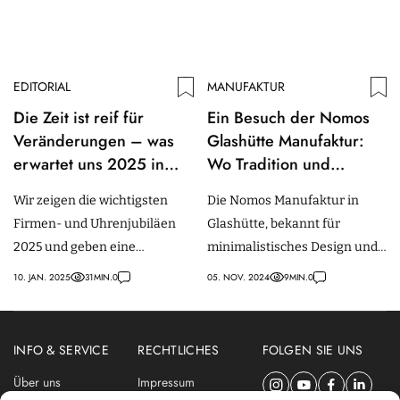
EDITORIAL
MANUFAKTUR
Die Zeit ist reif für
Ein Besuch der Nomos
Veränderungen – was
Glashütte Manufaktur:
erwartet uns 2025 in
Wo Tradition und
der Uhrenindustrie?
Wandel gemeinsam
Wir zeigen die wichtigsten
Die Nomos Manufaktur in
ticken
Firmen- und Uhrenjubiläen
Glashütte, bekannt für
2025 und geben eine
minimalistisches Design und
(kritische) Aussicht auf die
präzises Handwerk, gewährte
10. JAN. 2025
31
MIN.
0
05. NOV. 2024
9
MIN.
0
Uhrenindustrie in diesem
uns exklusive Einblicke.
Jahr.
INFO & SERVICE
RECHTLICHES
FOLGEN SIE UNS
Über uns
Impressum