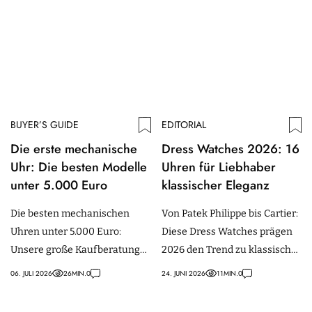
BUYER’S GUIDE
EDITORIAL
Die erste mechanische
Dress Watches 2026: 16
Uhr: Die besten Modelle
Uhren für Liebhaber
unter 5.000 Euro
klassischer Eleganz
Die besten mechanischen
Von Patek Philippe bis Cartier:
Uhren unter 5.000 Euro:
Diese Dress Watches prägen
Unsere große Kaufberatung
2026 den Trend zu klassischer
für Einsteiger mit Modellen
Eleganz, Vintage-Codes und
06. JULI 2026
26
MIN.
0
24. JUNI 2026
11
MIN.
0
von Tudor, IWC, Omega und
stilvollem Understatement.
mehr.