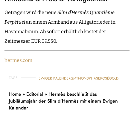
Getragen wird die neue
Slim d’Hermès Quantième
Perpétuel
an einem Armband aus Alligatorleder in
Havannabraun. Ab sofort erhältlich kostet der
Zeitmesser EUR 39.550.
hermes.com
TAGS
EWIGER KALENDER
GMT
MONDPHASE
ROSÉGOLD
Home
»
Editorial
»
Hermès beschließt das
Jubiläumsjahr der Slim d’Hermès mit einem Ewigen
Kalender