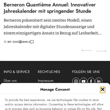
Berneron Quantième Annuel: Innovativer
W
Jahreskalender mit springender Stunde
A
Berneron präsentiert sein zweites Modell, einen
D
Jahreskalender mit digitaler Stundenanzeige und
R
einem einzigartigen Ansatz in Bezug auf Lesbarkeit,
h
Bedienung und Robustheit.
17. SEP. 2025
3
MIN.
0
12.
INFO & SERVICE
RECHTLICHES
FOLGEN SIE UNS
Über uns
Impressum
Newsletter
Datenschutzerklärung
Manage Consent
Nutzungsbedingungen
To provide the best experiences, we use technologies like cookies to store
ABONNIEREN SIE DEN SWISSWATCHES NEWSLETTER
and/or access device information. Consenting to these technologies will allow
us to process data such as browsing behavior or unique IDs on this site. Not
Das unabhängige Magazin für Uhren-Connaisseurs