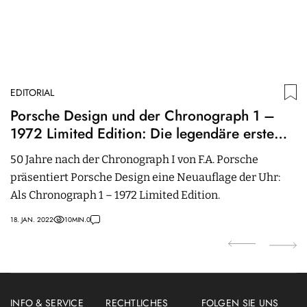
EDITORIAL
ED
Porsche Design und der Chronograph 1 –
N
1972 Limited Edition: Die legendäre erste
S
schwarze Uhr kehrt zurück
Z
50 Jahre nach der Chronograph I von F.A. Porsche
N
präsentiert Porsche Design eine Neuauflage der Uhr:
S
Als Chronograph 1 – 1972 Limited Edition.
un
18. JAN. 2022
10
MIN.
0
09.
INFO & SERVICE
RECHTLICHES
FOLGEN SIE UNS