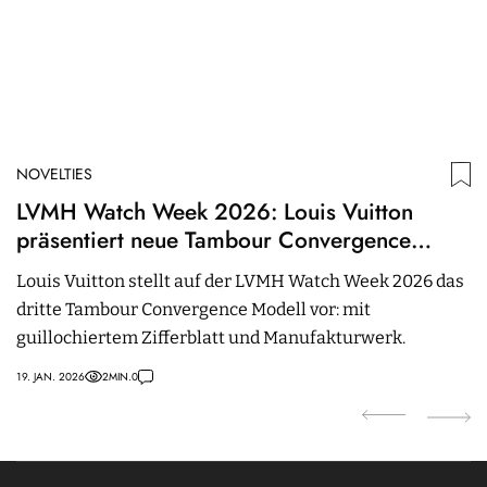
NOVELTIES
N
LVMH Watch Week 2026: Louis Vuitton
F
präsentiert neue Tambour Convergence
Mi
Guilloché
Louis Vuitton stellt auf der LVMH Watch Week 2026 das
f
dritte Tambour Convergence Modell vor: mit
z
guillochiertem Zifferblatt und Manufakturwerk.
16.
19. JAN. 2026
2
MIN.
0