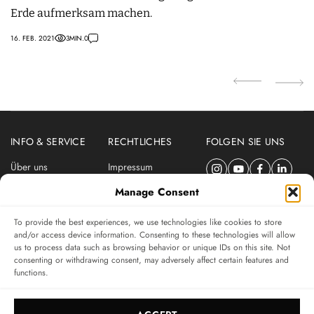
Erde aufmerksam machen.
u
(
16. FEB. 2021
3
MIN.
0
18.
INFO & SERVICE
RECHTLICHES
FOLGEN SIE UNS
Über uns
Impressum
Newsletter
Datenschutzerklärung
Manage Consent
Nutzungsbedingungen
To provide the best experiences, we use technologies like cookies to store
ABONNIEREN SIE DEN SWISSWATCHES NEWSLETTER
and/or access device information. Consenting to these technologies will allow
us to process data such as browsing behavior or unique IDs on this site. Not
Das unabhängige Magazin für Uhren-Connaisseurs
consenting or withdrawing consent, may adversely affect certain features and
functions.
SUBSCRIBE