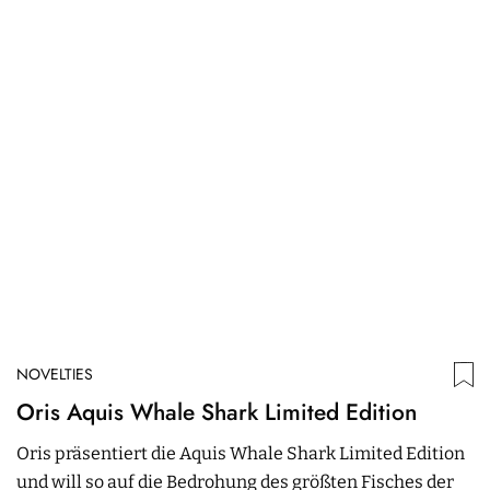
NOVELTIES
N
Oris Aquis Whale Shark Limited Edition
P
P
Oris präsentiert die Aquis Whale Shark Limited Edition
und will so auf die Bedrohung des größten Fisches der
P