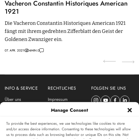
Vacheron Constantin Historiques American
I
1921
R
Die Vacheron Constantin Historiques American 1921
M
fängt mit ihrem gedrehten Zifferblatt den Geist der
M
Goldenen Zwanziger ein.
A
07. APR. 2021
4
MIN.
0
25
INFO & SERVICE
RECHTLICHES
FOLGEN SIE UNS
Über uns
Impressum
Newsletter
Datenschutzerklärung
Manage Consent
Nutzungsbedingungen
To provide the best experiences, we use technologies like cookies to store
ABONNIEREN SIE DEN SWISSWATCHES NEWSLETTER
and/or access device information. Consenting to these technologies will allow
us to process data such as browsing behavior or unique IDs on this site. Not
Das unabhängige Magazin für Uhren-Connaisseurs