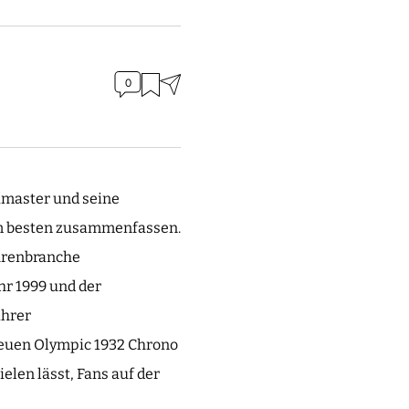
0
amaster und seine
a am besten zusammenfassen.
Uhrenbranche
hr 1999 und der
ihrer
neuen Olympic 1932 Chrono
en lässt, Fans auf der