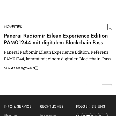
NOVELTIES
N
Panerai Radiomir Eilean Experience Edition
I
PAM01244 mit digitalem Blockchain-Pass
T
F
Panerai Radiomir Eilean Experience Edition, Referenz
IW
PAM01244, kommt mit einem digitalen Blockchain-Pass.
W
d
08. MÄRZ 2022
3
MIN.
0
20.
INFO & SERVICE
RECHTLICHES
FOLGEN SIE UNS
Über uns
Impressum