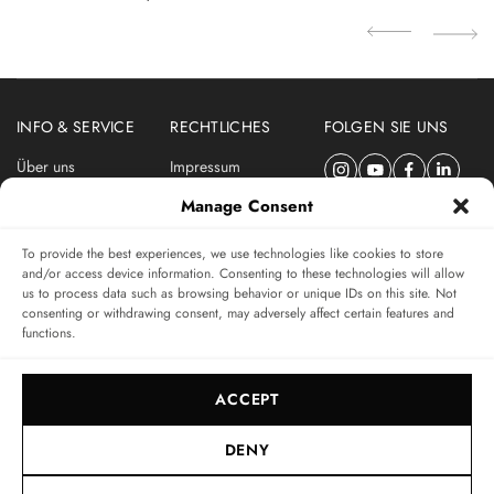
INFO & SERVICE
RECHTLICHES
FOLGEN SIE UNS
Über uns
Impressum
Newsletter
Datenschutzerklärung
Manage Consent
Nutzungsbedingungen
To provide the best experiences, we use technologies like cookies to store
ABONNIEREN SIE DEN SWISSWATCHES NEWSLETTER
and/or access device information. Consenting to these technologies will allow
us to process data such as browsing behavior or unique IDs on this site. Not
Das unabhängige Magazin für Uhren-Connaisseurs
consenting or withdrawing consent, may adversely affect certain features and
functions.
SUBSCRIBE
ACCEPT
DENY