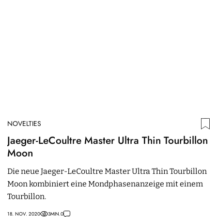
NOVELTIES
N
Jaeger-LeCoultre Master Ultra Thin Tourbillon
P
Moon
P
Die neue Jaeger-LeCoultre Master Ultra Thin Tourbillon
D
Moon kombiniert eine Mondphasenanzeige mit einem
L
Tourbillon.
So
18. NOV. 2020
3
MIN.
0
14.