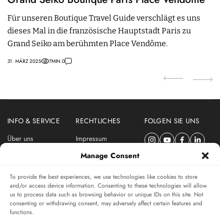
Für unseren Boutique Travel Guide verschlägt es uns
D
dieses Mal in die französische Hauptstadt Paris zu
r
Grand Seiko am berühmten Place Vendôme.
si
A
31. MÄRZ 2025
7
MIN.
0
18.
INFO & SERVICE
RECHTLICHES
FOLGEN SIE UNS
Über uns
Impressum
Newsletter
Datenschutzerklärung
Manage Consent
Nutzungsbedingungen
To provide the best experiences, we use technologies like cookies to store
ABONNIEREN SIE DEN SWISSWATCHES NEWSLETTER
and/or access device information. Consenting to these technologies will allow
us to process data such as browsing behavior or unique IDs on this site. Not
Das unabhängige Magazin für Uhren-Connaisseurs
consenting or withdrawing consent, may adversely affect certain features and
functions.