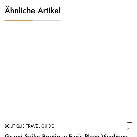
Ähnliche Artikel
BOUTIQUE TRAVEL GUIDE
B
Grand Seiko Boutique Paris Place Vendôme
V