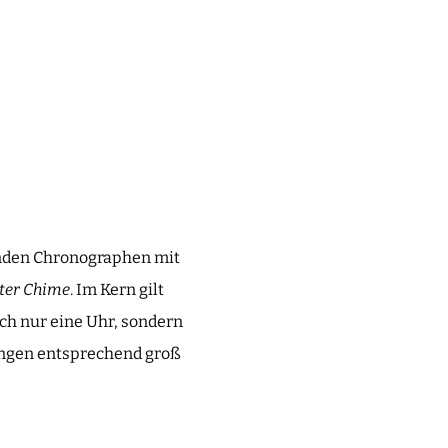
enden Chronographen mit
er Chime
. Im Kern gilt
ach nur eine Uhr, sondern
tungen entsprechend groß