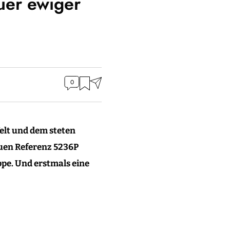
uer ewiger
0
elt und dem steten
euen Referenz 5236P
ippe. Und erstmals eine