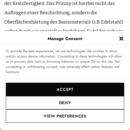
der Kratzfestigkeit. Das Prinzip ist hierbei nicht das
Auftragen einer Beschichtung, sondern die
Oberflächenhärtung des Basismaterials (z.B. Edelstahl)
selbst durch ein spezielles Verfahren. Es bildet sich ein
Manage Consent
gehärteter Schutzmantel (lat. tegimentum), dessen
Härtegrad um ein Vielfaches höher ist als die des
To provide the best experiences, we use technologies like cookies to store
and/or access device information. Consenting to these technologies will allow
Grundmaterials.
us to process data such as browsing behavior or unique IDs on this site. Not
consenting or withdrawing consent, may adversely affect certain features and
functions.
ACCEPT
DENY
VIEW PREFERENCES