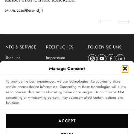
29. APR. 2026
3
MIN.
0
14.
INFO & SERVICE
RECHTLICHES
FOLGEN SIE UNS
Über uns
Impressum
Newsletter
Datenschutzerklärung
Manage Consent
Nutzungsbedingungen
To provide the best experiences, we use technologies like cookies to store
ABONNIEREN SIE DEN SWISSWATCHES NEWSLETTER
and/or access device information. Consenting to these technologies will allow
us to process data such as browsing behavior or unique IDs on this site. Not
Das unabhängige Magazin für Uhren-Connaisseurs
consenting or withdrawing consent, may adversely affect certain features and
functions.
SUBSCRIBE
ACCEPT