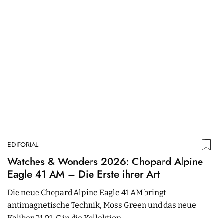
EDITORIAL
ED
Watches & Wonders 2026: Chopard Alpine
W
Eagle 41 AM – Die Erste ihrer Art
R
Die neue Chopard Alpine Eagle 41 AM bringt
Z
antimagnetische Technik, Moss Green und das neue
B
Kaliber 01.01-C in die Kollektion.
C