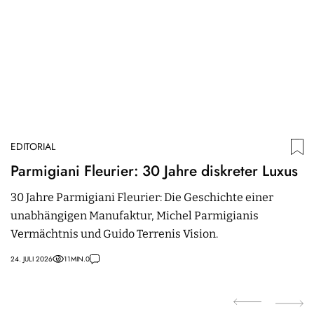
EDITORIAL
ED
Parmigiani Fleurier: 30 Jahre diskreter Luxus
P
e
30 Jahre Parmigiani Fleurier: Die Geschichte einer
unabhängigen Manufaktur, Michel Parmigianis
Pa
Vermächtnis und Guido Terrenis Vision.
e
u
24. JULI 2026
11
MIN.
0
12.