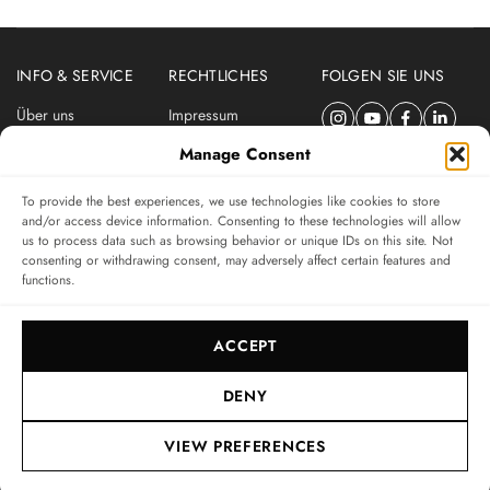
INFO & SERVICE
RECHTLICHES
FOLGEN SIE UNS
Über uns
Impressum
Newsletter
Datenschutzerklärung
Manage Consent
Nutzungsbedingungen
To provide the best experiences, we use technologies like cookies to store
ABONNIEREN SIE DEN SWISSWATCHES NEWSLETTER
and/or access device information. Consenting to these technologies will allow
us to process data such as browsing behavior or unique IDs on this site. Not
Das unabhängige Magazin für Uhren-Connaisseurs
consenting or withdrawing consent, may adversely affect certain features and
functions.
SUBSCRIBE
ACCEPT
DENY
VIEW PREFERENCES
© 2017-2026, SWISSWATCHES MEDIA GMBH