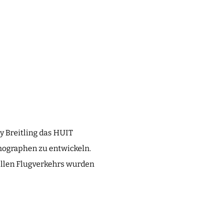
ly Breitling das HUIT
onographen zu entwickeln.
llen Flugverkehrs wurden