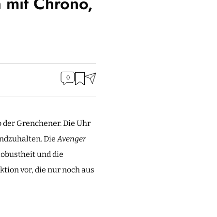
n mit Chrono,
0
o der Grenchener. Die Uhr
andzuhalten. Die
Avenger
Robustheit und die
ktion vor, die nur noch aus