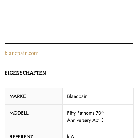
blancpain.com
EIGENSCHAFTEN
MARKE
Blancpain
MODELL
Fifty Fathoms 70ᵗʰ
Anniversary Act 3
REFERENZ
k.A.