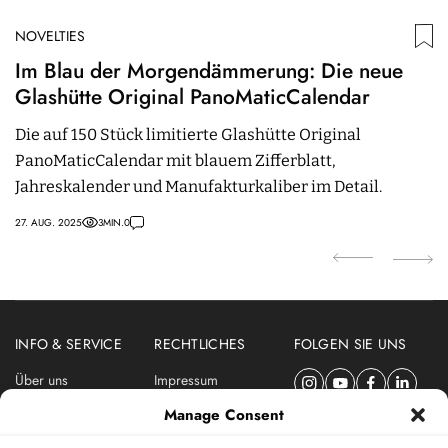
NOVELTIES
N
Im Blau der Morgendämmerung: Die neue
B
Glashütte Original PanoMaticCalendar
O
Die auf 150 Stück limitierte Glashütte Original
D
PanoMaticCalendar mit blauem Zifferblatt,
d
Jahreskalender und Manufakturkaliber im Detail.
O
27. AUG. 2025
3
MIN.
0
19
INFO & SERVICE
RECHTLICHES
FOLGEN SIE UNS
Über uns
Impressum
Newsletter
Datenschutzerklärung
Manage Consent
Nutzungsbedingungen