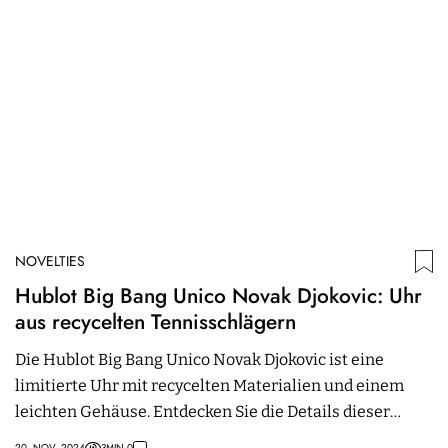
NOVELTIES
N
Hublot Big Bang Unico Novak Djokovic: Uhr
W
aus recycelten Tennisschlägern
C
C
Die Hublot Big Bang Unico Novak Djokovic ist eine
D
O
limitierte Uhr mit recycelten Materialien und einem
A
leichten Gehäuse. Entdecken Sie die Details dieser
b
besonderen Edition.
20. NOV. 2024
3
MIN.
0
24