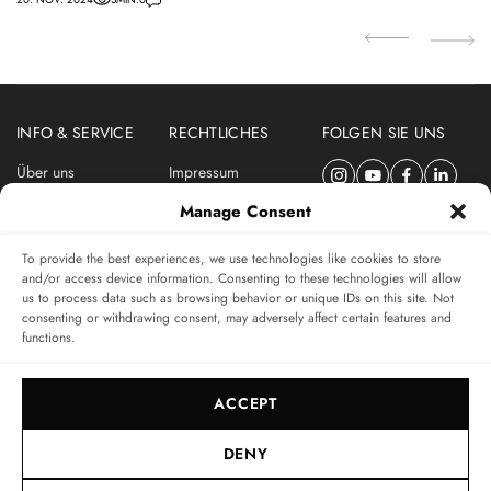
INFO & SERVICE
RECHTLICHES
FOLGEN SIE UNS
Über uns
Impressum
Newsletter
Datenschutzerklärung
Manage Consent
Nutzungsbedingungen
To provide the best experiences, we use technologies like cookies to store
ABONNIEREN SIE DEN SWISSWATCHES NEWSLETTER
and/or access device information. Consenting to these technologies will allow
us to process data such as browsing behavior or unique IDs on this site. Not
Das unabhängige Magazin für Uhren-Connaisseurs
consenting or withdrawing consent, may adversely affect certain features and
functions.
SUBSCRIBE
ACCEPT
DENY