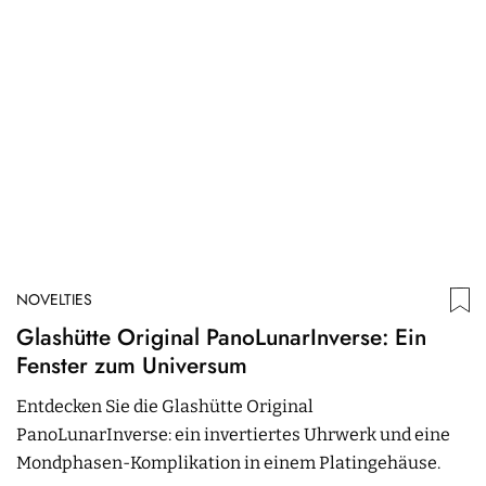
NOVELTIES
N
Glashütte Original PanoLunarInverse: Ein
Z
Fenster zum Universum
G
A
Entdecken Sie die Glashütte Original
E
PanoLunarInverse: ein invertiertes Uhrwerk und eine
C
Mondphasen-Komplikation in einem Platingehäuse.
5