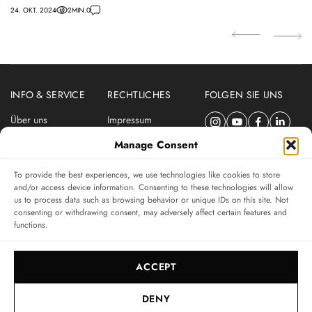
P
24. OKT. 2024
2
MIN.
0
10.
INFO & SERVICE
RECHTLICHES
FOLGEN SIE UNS
Über uns
Impressum
Newsletter
Datenschutzerklärung
Manage Consent
Nutzungsbedingungen
To provide the best experiences, we use technologies like cookies to store
ABONNIEREN SIE DEN SWISSWATCHES NEWSLETTER
and/or access device information. Consenting to these technologies will allow
us to process data such as browsing behavior or unique IDs on this site. Not
Das unabhängige Magazin für Uhren-Connaisseurs
consenting or withdrawing consent, may adversely affect certain features and
functions.
SUBSCRIBE
ACCEPT
DENY