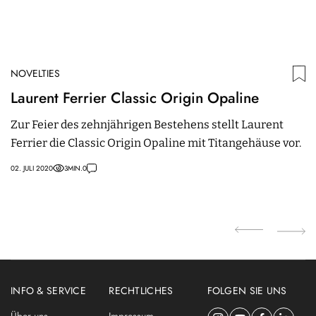
NOVELTIES
N
Laurent Ferrier Classic Origin Opaline
J
M
Zur Feier des zehnjährigen Bestehens stellt Laurent
Ferrier die Classic Origin Opaline mit Titangehäuse vor.
D
M
02. JULI 2020
3
MIN.
0
To
18
INFO & SERVICE
RECHTLICHES
FOLGEN SIE UNS