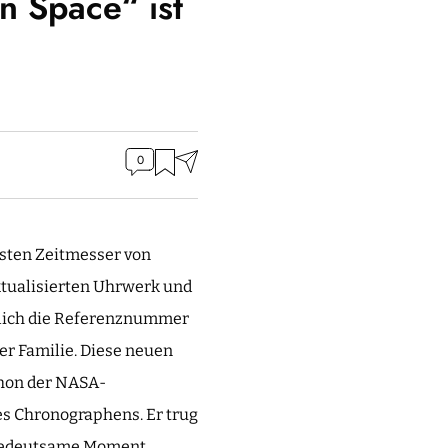
 Space“ ist
0
testen Zeitmesser von
ktualisierten Uhrwerk und
glich die Referenznummer
er Familie. Diese neuen
chon der NASA-
ses Chronographens. Er trug
r bedeutsame Moment