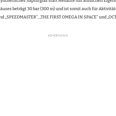
synthetisches Saphirglas statt Hesalite mit ähnlichen Eigen
uses beträgt 30 bar (300 m) und ist somit auch für Aktivitä
d „SPEEDMASTER“, „THE FIRST OMEGA IN SPACE“ und „OCTOB
ADVERTISING