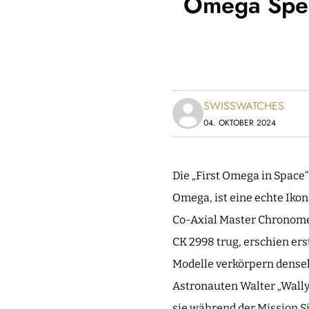
Omega Spee
SWISSWATCHES
04. OKTOBER 2024
Die „First Omega in Space“
Omega, ist eine echte Iko
Co-Axial Master Chronome
CK 2998 trug, erschien er
Modelle verkörpern densel
Astronauten Walter „Wally“
sie während der Mission 