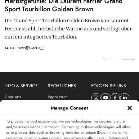
Herbstgefühle: Die Laurent Ferrier Grand
P
Sport Tourbillon Golden Brown
A
G
Die Grand Sport Tourbillon Golden Brown von Laurent
P
Ferrier strahlt herbstliche Wärme aus und verfügt über
D
ein fein integriertes Tourbillon.
P
14. OKT. 2022
3
MIN.
0
01
INFO & SERVICE
RECHTLICHES
FOLGEN SIE UNS
Über uns
Impressum
Newsletter
Datenschutzerklärung
Manage Consent
Nutzungsbedingungen
To provide the best experiences, we use technologies like cookies to store
ABONNIEREN SIE DEN SWISSWATCHES NEWSLETTER
and/or access device information. Consenting to these technologies will allow
us to process data such as browsing behavior or unique IDs on this site. Not
Das unabhängige Magazin für Uhren-Connaisseurs
consenting or withdrawing consent, may adversely affect certain features and