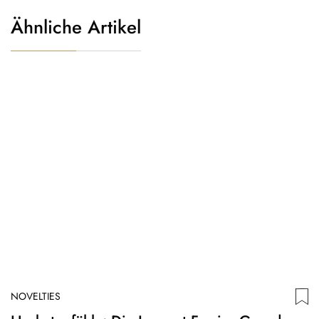
Ähnliche Artikel
NOVELTIES
N