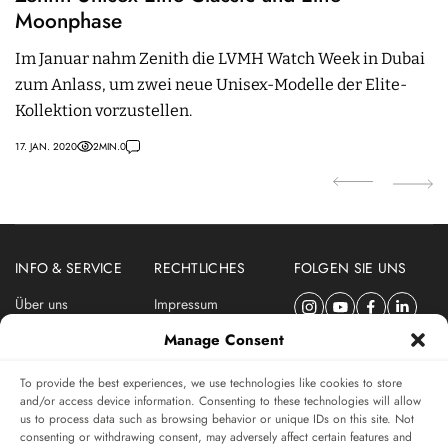
Moonphase
D
Im Januar nahm Zenith die LVMH Watch Week in Dubai
L
zum Anlass, um zwei neue Unisex-Modelle der Elite-
D
Kollektion vorzustellen.
M
17. JAN. 2020
2
MIN.
0
15.
INFO & SERVICE
RECHTLICHES
FOLGEN SIE UNS
Über uns
Impressum
Newsletter
Datenschutzerklärung
Manage Consent
Nutzungsbedingungen
To provide the best experiences, we use technologies like cookies to store
ABONNIEREN SIE DEN SWISSWATCHES NEWSLETTER
and/or access device information. Consenting to these technologies will allow
us to process data such as browsing behavior or unique IDs on this site. Not
Das unabhängige Magazin für Uhren-Connaisseurs
consenting or withdrawing consent, may adversely affect certain features and