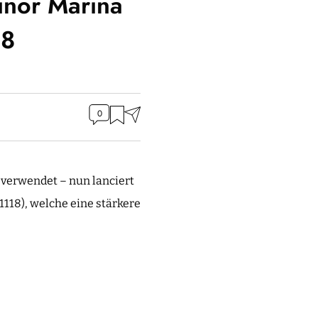
inor Marina
18
0
 verwendet – nun lanciert
118), welche eine stärkere