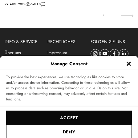
29. AUG. 2024
6
MIN.
0
INFO & SERVICE
RECHTLICHES
FOLGEN SIE UNS
Über uns
Impressum
Newsletter
Datenschutzerklärung
Manage Consent
Nutzungsbedingungen
To provide the best experiences, we use technologies like cookies to store
ABONNIEREN SIE DEN SWISSWATCHES NEWSLETTER
and/or access device information. Consenting to these technologies will allow
us to process data such as browsing behavior or unique IDs on this site. Not
Das unabhängige Magazin für Uhren-Connaisseurs
consenting or withdrawing consent, may adversely affect certain features and
functions.
SUBSCRIBE
ACCEPT
DENY