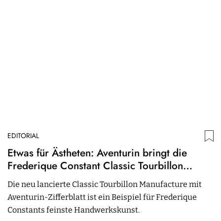
EDITORIAL
ED
Etwas für Ästheten: Aventurin bringt die
B
Frederique Constant Classic Tourbillon
D
Manufacture zum Funkeln
Die neu lancierte Classic Tourbillon Manufacture mit
v
Aventurin-Zifferblatt ist ein Beispiel für Frederique
05.
Constants feinste Handwerkskunst.