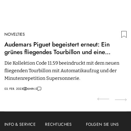
NOVELTIES
N
Audemars Piguet begeistert erneut: Ein
B
grünes fliegendes Tourbillon und eine
Q
Supersonnerie mit rauchigem Saphir
Die Kollektion Code 11.59 beeindruckt mit dem neuen
29.
fliegenden Tourbillon mit Automatikaufzug und der
Minutenrepetition Supersonnerie.
03. FEB. 2023
6
MIN.
0
INFO & SERVICE
RECHTLICHES
FOLGEN SIE UNS