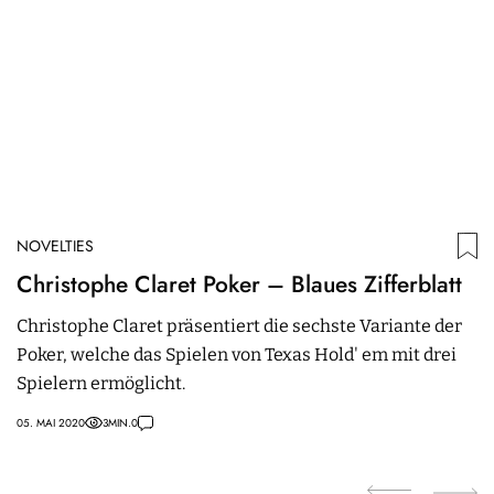
NOVELTIES
N
Christophe Claret Poker – Blaues Zifferblatt
T
E
Christophe Claret präsentiert die sechste Variante der
Poker, welche das Spielen von Texas Hold' em mit drei
D
Spielern ermöglicht.
ze
st
05. MAI 2020
3
MIN.
0
19