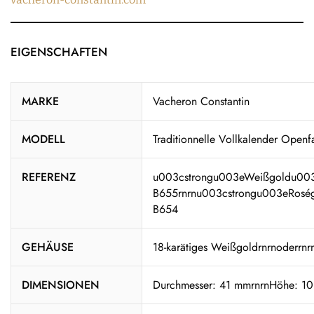
EIGENSCHAFTEN
MARKE
Vacheron Constantin
MODELL
Traditionnelle Vollkalender Openf
REFERENZ
u003cstrongu003eWeißgoldu003
B655rnrnu003cstrongu003eRosé
B654
GEHÄUSE
18-karätiges Weißgoldrnrnoderrnr
DIMENSIONEN
Durchmesser: 41 mmrnrnHöhe: 1