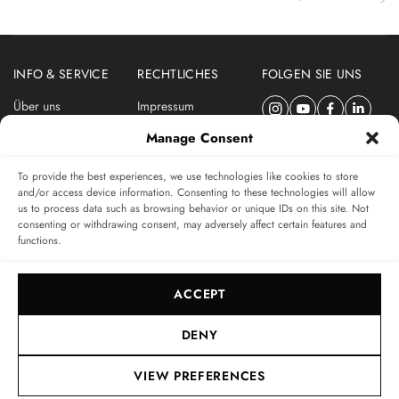
INFO & SERVICE
RECHTLICHES
FOLGEN SIE UNS
Über uns
Impressum
Newsletter
Datenschutzerklärung
Manage Consent
Nutzungsbedingungen
To provide the best experiences, we use technologies like cookies to store
ABONNIEREN SIE DEN SWISSWATCHES NEWSLETTER
and/or access device information. Consenting to these technologies will allow
us to process data such as browsing behavior or unique IDs on this site. Not
Das unabhängige Magazin für Uhren-Connaisseurs
consenting or withdrawing consent, may adversely affect certain features and
functions.
SUBSCRIBE
ACCEPT
DENY
VIEW PREFERENCES
© 2017-2026, SWISSWATCHES MEDIA GMBH