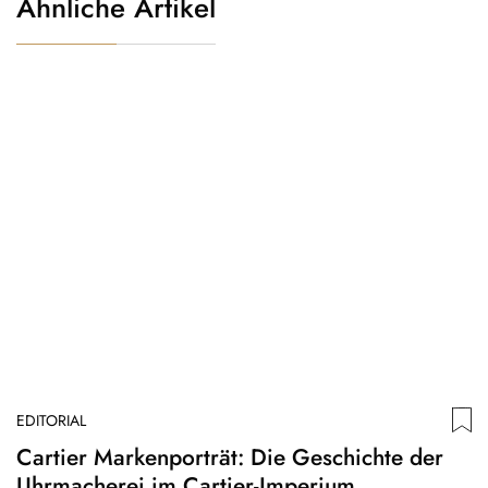
Ähnliche Artikel
EDITORIAL
ED
Cartier Markenporträt: Die Geschichte der
D
Uhrmacherei im Cartier-Imperium
A