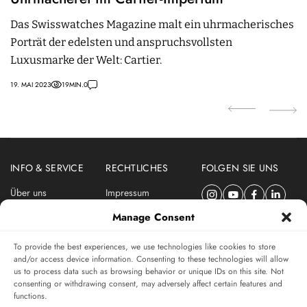
Das Swisswatches Magazine malt ein uhrmacherisches
U
Porträt der edelsten und anspruchsvollsten
W
Luxusmarke der Welt: Cartier.
A
19. MAI 2023
19
MIN.
0
13.
INFO & SERVICE
RECHTLICHES
FOLGEN SIE UNS
Über uns
Impressum
Newsletter
Datenschutzerklärung
Manage Consent
Nutzungsbedingungen
To provide the best experiences, we use technologies like cookies to store
ABONNIEREN SIE DEN SWISSWATCHES NEWSLETTER
and/or access device information. Consenting to these technologies will allow
us to process data such as browsing behavior or unique IDs on this site. Not
Das unabhängige Magazin für Uhren-Connaisseurs
consenting or withdrawing consent, may adversely affect certain features and
functions.