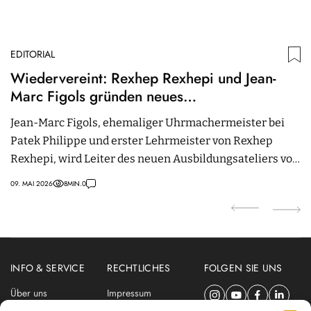
EDITORIAL
C
Wiedervereint: Rexhep Rexhepi und Jean-
A
Marc Figols gründen neues
C
Ausbildungsatelier
Jean-Marc Figols, ehemaliger Uhrmachermeister bei
Cl
Patek Philippe und erster Lehrmeister von Rexhep
k
Rexhepi, wird Leiter des neuen Ausbildungsateliers von
02.
Akrivia. Wir waren zu Besuch.
09. MAI 2026
8
MIN.
0
INFO & SERVICE
RECHTLICHES
FOLGEN SIE UNS
Über uns
Impressum