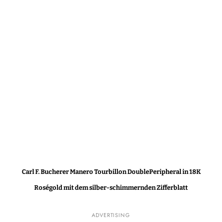
Carl F. Bucherer Manero Tourbillon DoublePeripheral in 18K
Roségold mit dem silber-schimmernden Zifferblatt
ADVERTISING