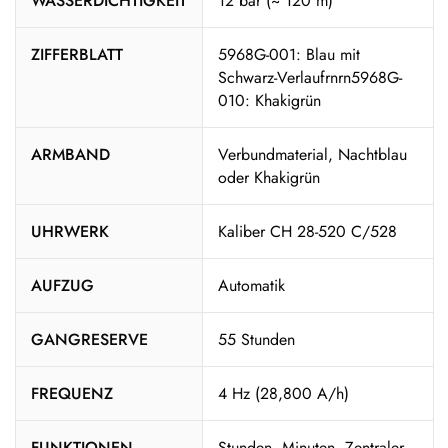
WASSERDICHTIGKEIT
12 bar (~ 120 m)
ZIFFERBLATT
5968G-001: Blau mit
Schwarz-Verlaufrnrn5968G-
010: Khakigrün
ARMBAND
Verbundmaterial, Nachtblau
oder Khakigrün
UHRWERK
Kaliber CH 28-520 C/528
AUFZUG
Automatik
GANGRESERVE
55 Stunden
FREQUENZ
4 Hz (28,800 A/h)
FUNKTIONEN
Stunden, Minuten, Zentraler