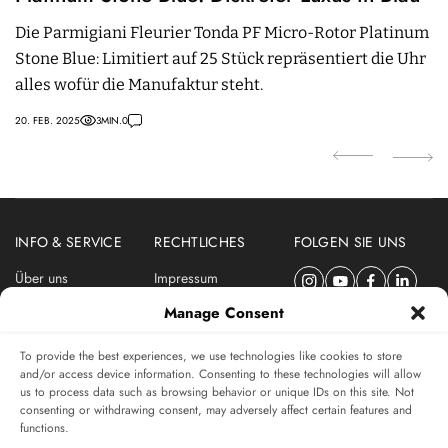
Die Parmigiani Fleurier Tonda PF Micro-Rotor Platinum
Z
Stone Blue: Limitiert auf 25 Stück repräsentiert die Uhr
L
alles wofür die Manufaktur steht.
Ye
20. FEB. 2025
3
MIN.
0
16.
INFO & SERVICE
RECHTLICHES
FOLGEN SIE UNS
Über uns
Impressum
Newsletter
Datenschutzerklärung
Manage Consent
Nutzungsbedingungen
To provide the best experiences, we use technologies like cookies to store
ABONNIEREN SIE DEN SWISSWATCHES NEWSLETTER
and/or access device information. Consenting to these technologies will allow
us to process data such as browsing behavior or unique IDs on this site. Not
Das unabhängige Magazin für Uhren-Connaisseurs
consenting or withdrawing consent, may adversely affect certain features and
functions.