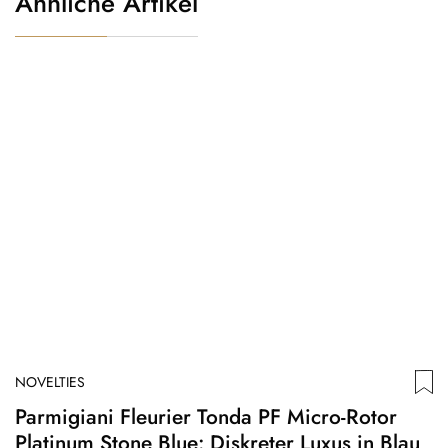
Ähnliche Artikel
NOVELTIES
N
Parmigiani Fleurier Tonda PF Micro-Rotor
T
Platinum Stone Blue: Diskreter Luxus in Blau
E